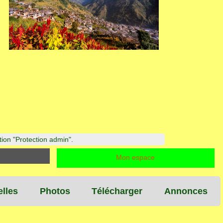
ction "Protection admin".
Mon espace
lles
Photos
Télécharger
Annonces