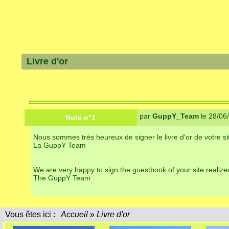
Livre d'or
par
GuppY_Team
le 28/06
Note n°1
Nous sommes très heureux de signer le livre d'or de votre s
La GuppY Team
We are very happy to sign the guestbook of your site realiz
The GuppY Team
Vous êtes ici :
Accueil
»
Livre d'or