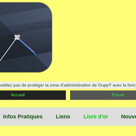
12
|
|
9
3
6
|
|
|
|
|
|
ubliez pas de protéger la zone d'administration de GuppY avec la fon
Accueil
Forum
Infos Pratiques
Liens
Livre d'or
Nouve