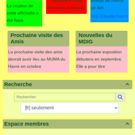
séparation a été
interdit de mettre
La couleur de
introduite ci-dessus.
un lien :
cette affichette a
http://clautier.free.fr
été fixée.
Prochaine visite des
Nouvelles du
Amis
MDIG
La prochaine visite des amis
La prochaine exposition
devrait avoir lieu au MUMA du
débutera en septembre.
Havre en octobre
Elle a pour titre
Recherche

Espace membres
