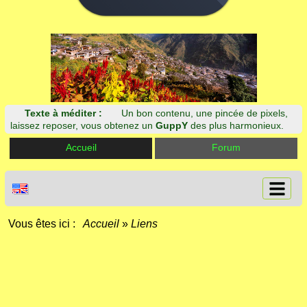
Texte à méditer :
Un bon contenu, une pincée de pixels,
laissez reposer, vous obtenez un
GuppY
des plus harmonieux.
Accueil
Forum
Vous êtes ici :
Accueil
»
Liens