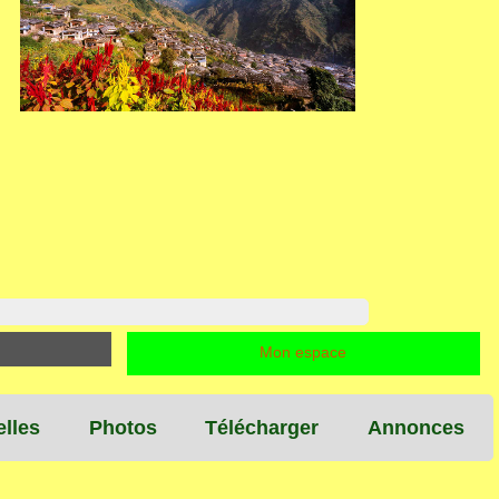
!
Mon espace
lles
Photos
Télécharger
Annonces