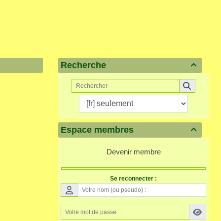
Recherche

Espace membres

Devenir membre
Se reconnecter :