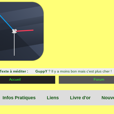
12
|
|
9
3
6
|
|
|
|
|
|
Texte à méditer :
GuppY
? Il y a moins bon mais c'est plus cher 
Accueil
Forum
Infos Pratiques
Liens
Livre d'or
Nouve