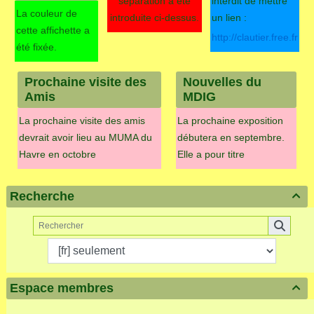
séparation a été
interdit de mettre
La couleur de
introduite ci-dessus.
un lien :
cette affichette a
http://clautier.free.fr
été fixée.
Prochaine visite des
Nouvelles du
Amis
MDIG
La prochaine visite des amis
La prochaine exposition
devrait avoir lieu au MUMA du
débutera en septembre.
Havre en octobre
Elle a pour titre
Recherche

Espace membres
